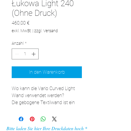
Łukowa Light 240
(Ohne Druck)
Preis
460,00 €
exkl. MwSt.
|
zzgl. Versand
Anzahl
*
In den Warenkorb
Wo kann die Vario Curved Light 
Wand verwendet werden?

Die gebogene Textilwand ist ein 
System, das verschiedene 
Werbeaktionen ermöglicht. In 
unserem Shop ist sie in 
Bitte laden Sie hier Ihre Druckdaten hoch
verschiedenen Größen erhältlich, 