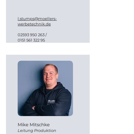
l.stumps@moellers-
werbetechnik.de
02593 950 263
/
0151 561 322 95
Mike Mitschke
Leitung Produktion