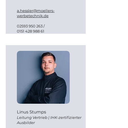
a.hessler@moellers-
werbetechnik.de
02593 950 263
/
0151 428 988 61
Linus Stumps
Leitung
Vertrieb
|
I
HK-zertifizierter
Ausbilder