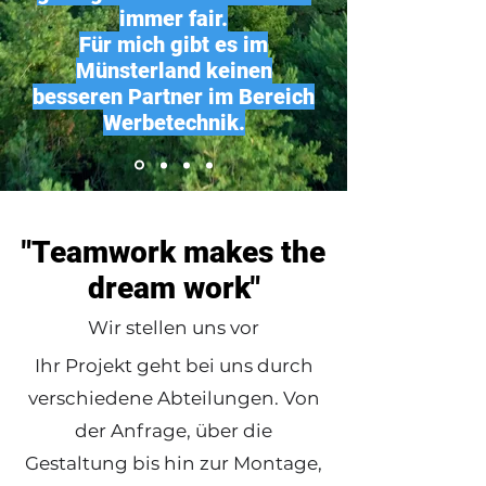
immer fair.
Für mich gibt es im
Münsterland keinen
besseren Partner im Bereich
Werbetechnik.
Jan Ehrecke, Yomaro
"Teamwork makes the
dream work"
Wir stellen uns vor
Ihr Projekt geht bei uns durch
verschiedene Abteilungen. Von
der Anfrage, über die
Gestaltung bis hin zur Montage,