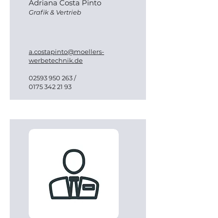
Adriana Costa Pinto
Grafik & Vertrieb
a.costapinto@moellers-
werbetechnik.de
02593 950 263
/
0175 342 21 93