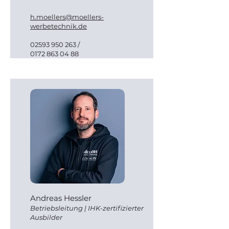
h.moellers@moellers-
werbetechnik.de
02593 950 263
/
0
172 863 04 88
Andreas Hessler
Betriebsleitung |
I
HK-zertifizierter
Ausbilder