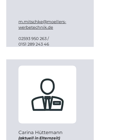
m.mitschke@moellers-
werbetechnik.de
02593 950 263
/
0151 289 243 46
Carina Hüttemann
(aktuell in Elternzeit)