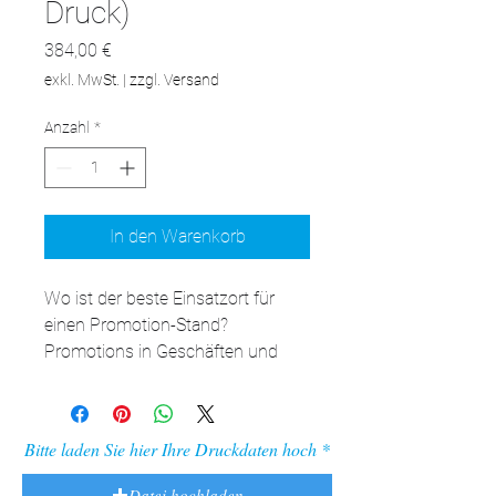
Druck)
Preis
384,00 €
exkl. MwSt.
|
zzgl. Versand
Anzahl
*
In den Warenkorb
Wo ist der beste Einsatzort für 
einen Promotion-Stand?

Promotions in Geschäften und 
Einkaufszentren: adBox Elypse ist 
das ideale Stand für die 
Präsentation neuer Produkte und 
Bitte laden Sie hier Ihre Druckdaten hoch
Verkostungen in stark 
frequentierten Bereichen.

Datei hochladen