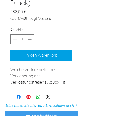
Druck)
Preis
288,00 €
exkl. MwSt.
|
zzgl. Versand
Anzahl
*
In den Warenkorb
Welche Vorteile bietet die 
Verwendung des 
Verkostungstresens AdBox Hit? 

Der Verkostungstresen AdBox Hit 
ist ein Ausstellungselement, das 
Ihnen eine bequeme 
Bitte laden Sie hier Ihre Druckdaten hoch
Produktwerbung ermöglicht. 
Sehen Sie, welche Vorteile die 
Datei hochladen