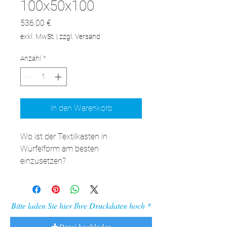
100x50x100
Preis
536,00 €
exkl. MwSt.
|
zzgl. Versand
Anzahl
*
In den Warenkorb
Wo ist der Textilkasten in 
Würfelform am besten 
einzusetzen?

Geschäfte: als Podium zur 
Produktpräsentation zieht der 
adFrame CTF die Blicke der 
Bitte laden Sie hier Ihre Druckdaten hoch
Kunden an und stellt Produkte auf 
attraktive Weise zur Schau.

Datei hochladen