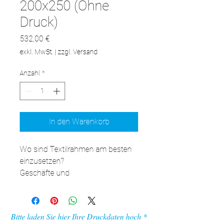
200x250 (Ohne
Druck)
Preis
532,00 €
exkl. MwSt.
|
zzgl. Versand
Anzahl
*
In den Warenkorb
Wo sind Textilrahmen am besten 
einzusetzen?

Geschäfte und 
Dienstleistungssalons: Perfekt zur 
Präsentation von Werbung und 
Informationen, die dank der 
Bitte laden Sie hier Ihre Druckdaten hoch
beidseitigen Konstruktion von 