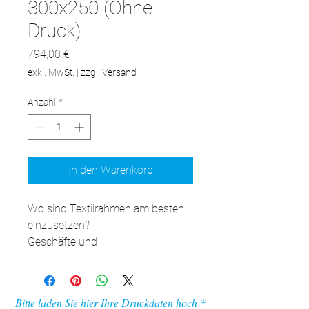
300x250 (Ohne
Druck)
Preis
794,00 €
exkl. MwSt.
|
zzgl. Versand
Anzahl
*
In den Warenkorb
Wo sind Textilrahmen am besten 
einzusetzen?

Geschäfte und 
Dienstleistungssalons: Perfekt zur 
Präsentation von Werbung und 
Informationen, die dank der 
Bitte laden Sie hier Ihre Druckdaten hoch
beidseitigen Konstruktion von 