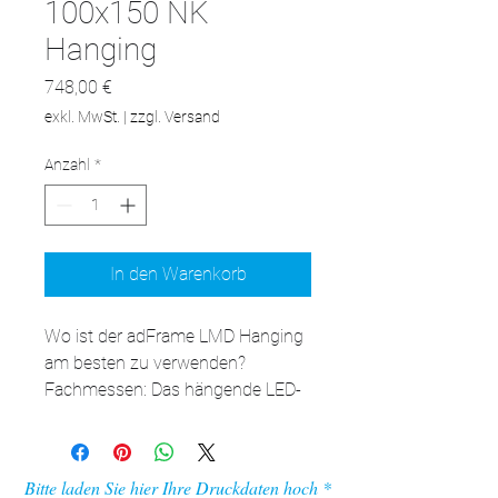
100x150 NK
Hanging
Preis
748,00 €
exkl. MwSt.
|
zzgl. Versand
Anzahl
*
In den Warenkorb
Wo ist der adFrame LMD Hanging 
am besten zu verwenden?

Fachmessen: Das hängende LED-
Werbepanel ist eine 
ausgezeichnete Ergänzung für 
Ihren Messestand und bietet 
Bitte laden Sie hier Ihre Druckdaten hoch
zusätzlichen Werberaum.
