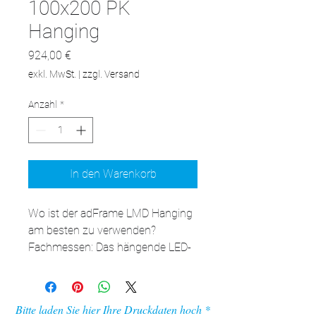
100x200 PK
Hanging
Preis
924,00 €
exkl. MwSt.
|
zzgl. Versand
Anzahl
*
In den Warenkorb
Wo ist der adFrame LMD Hanging 
am besten zu verwenden?

Fachmessen: Das hängende LED-
Werbepanel ist eine 
ausgezeichnete Ergänzung für 
Ihren Messestand und bietet 
Bitte laden Sie hier Ihre Druckdaten hoch
zusätzlichen Werberaum.
