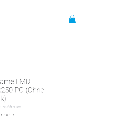
t
Impressum
Mehr
rame LMD
x250 PO (Ohne
k)
mmer: Adsystem