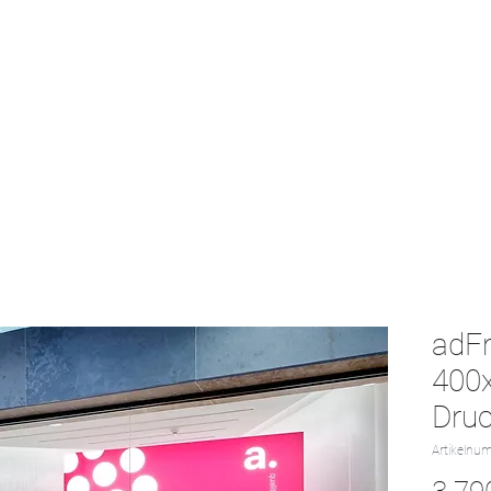
Start
Textil-Katalog
Projekte
Kontak
adF
400
Druc
Artikelnu