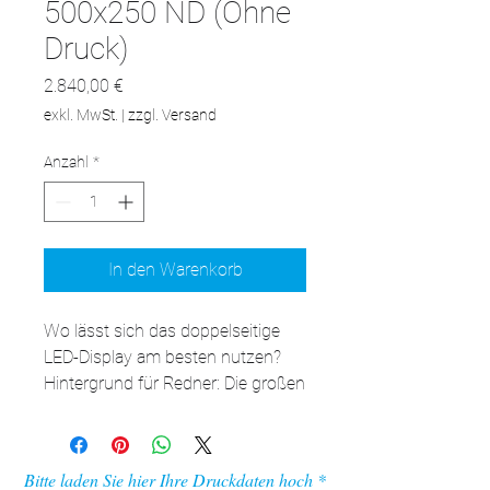
500x250 ND (Ohne
Druck)
Preis
2.840,00 €
exkl. MwSt.
|
zzgl. Versand
Anzahl
*
In den Warenkorb
Wo lässt sich das doppelseitige 
LED-Display am besten nutzen?

Hintergrund für Redner: Die großen 
Abmessungen und 
Anpassungsoptionen machen das 
adFrame LMD zu einer 
Bitte laden Sie hier Ihre Druckdaten hoch
ausgezeichneten Wahl für 