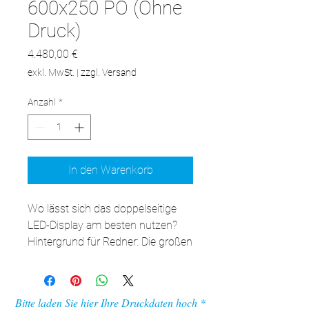
600x250 PO (Ohne
Druck)
Preis
4.480,00 €
exkl. MwSt.
|
zzgl. Versand
Anzahl
*
In den Warenkorb
Wo lässt sich das doppelseitige 
LED-Display am besten nutzen?

Hintergrund für Redner: Die großen 
Abmessungen und 
Anpassungsoptionen machen das 
adFrame LMD zu einer 
Bitte laden Sie hier Ihre Druckdaten hoch
ausgezeichneten Wahl für 