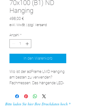
70x100 (B1) ND
Hanging
Preis
498,00 €
exkl. MwSt.
|
zzgl. Versand
Anzahl
*
In den Warenkorb
Wo ist der adFrame LMD Hanging 
am besten zu verwenden?

Fachmessen: Das hängende LED-
Werbepanel ist eine 
ausgezeichnete Ergänzung für 
Ihren Messestand und bietet 
Bitte laden Sie hier Ihre Druckdaten hoch
zusätzlichen Werberaum.
