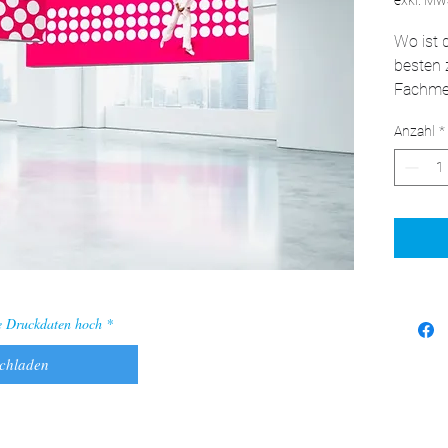
exkl. Mw
Wo ist 
besten 
Fachme
Werbepa
Anzahl
*
Ergänzu
bietet 
Geschäf
Sie Ihr
ab, ind
verwende
Autohäu
LMD Han
re Druckdaten hoch
Ihrem A
Angebot
ochladen
zu versc
Vorteil
Modells
