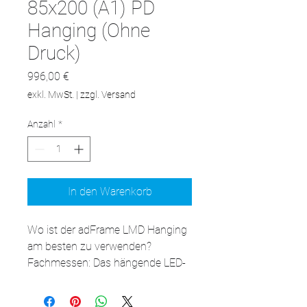
85x200 (A1) PD
Hanging (Ohne
Druck)
Preis
996,00 €
exkl. MwSt.
|
zzgl. Versand
Anzahl
*
In den Warenkorb
Wo ist der adFrame LMD Hanging 
am besten zu verwenden?

Fachmessen: Das hängende LED-
Werbepanel ist eine 
ausgezeichnete Ergänzung für 