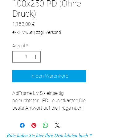
100x250 PD (Ohne
Druck)
Preis
1.152,00 €
exkl. MwSt.
|
zzgl. Versand
Anzahl
*
In den Warenkorb
AdFrame LMS - einseitig 
beleuchteter LED-Leuchtkasten.Die 
beste Antwort auf die Frage nach 
der LED-Kassette für die Wand. 
Nach Auswechseln der Aufhänger 
an den Füßen auch als 
Bitte laden Sie hier Ihre Druckdaten hoch
freistehende Kassette verwendbar. 