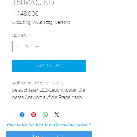
150x200 ND
Price
1.148,00€
Excluding MwSt.
|
zzgl. Versand
Quantity
*
Add to Cart
AdFrame LMS - einseitig 
beleuchteter LED-Leuchtkasten.Die 
beste Antwort auf die Frage nach 
der LED-Kassette für die Wand. 
Nach Auswechseln der Aufhänger 
an den Füßen auch als 
Bitte laden Sie hier Ihre Druckdaten hoch
freistehende Kassette verwendbar. 
Die Vielseitigkeit der verfügbaren 