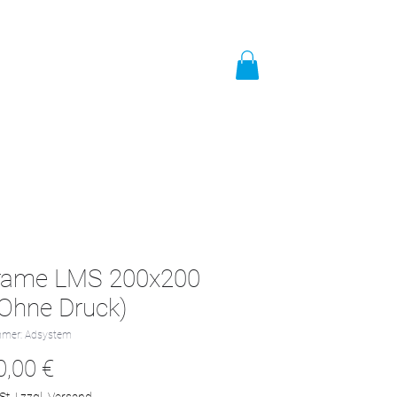
t
Impressum
Mehr
rame LMS 200x200
Ohne Druck)
mmer: Adsystem
Preis
0,00 €