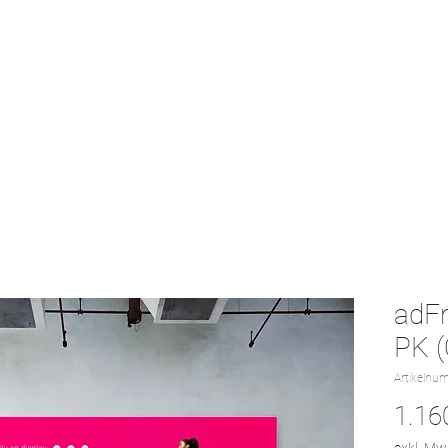
Start
Textil-Katalog
Projekte
Kontak
adF
PK (
Artikelnu
1.16