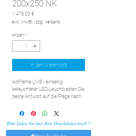
200x250 NK
Preis
1.476,00 €
exkl. MwSt.
|
zzgl. Versand
Anzahl
*
In den Warenkorb
AdFrame LMS - einseitig 
beleuchteter LED-Leuchtkasten.Die 
beste Antwort auf die Frage nach 
der LED-Kassette für die Wand. 
Nach Auswechseln der Aufhänger 
an den Füßen auch als 
Bitte laden Sie hier Ihre Druckdaten hoch
freistehende Kassette verwendbar. 
Die Vielseitigkeit der verfügbaren 
Datei hochladen