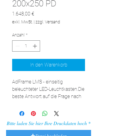
200x250 PD
Preis
1.648,00 €
exkl. MwSt.
|
zzgl. Versand
Anzahl
*
In den Warenkorb
AdFrame LMS - einseitig 
beleuchteter LED-Leuchtkasten.Die 
beste Antwort auf die Frage nach 
der LED-Kassette für die Wand. 
Nach Auswechseln der Aufhänger 
an den Füßen auch als 
Bitte laden Sie hier Ihre Druckdaten hoch
freistehende Kassette verwendbar. 
Die Vielseitigkeit der verfügbaren 
Datei hochladen