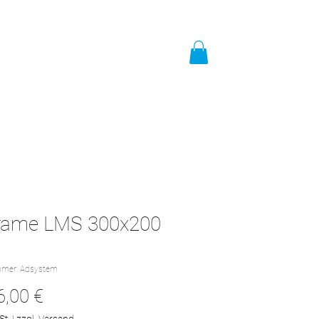
t
Impressum
Mehr
rame LMS 300x200
mmer: Adsystem
Preis
6,00 €