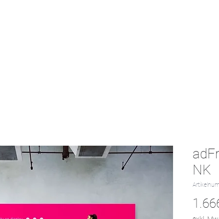
Start
Textil-Katalog
Projekte
Kontak
adF
NK
Artikelnu
1.66