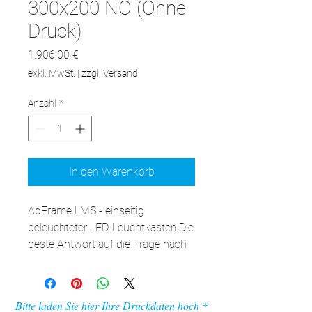
300x200 NO (Ohne
Druck)
Preis
1.906,00 €
exkl. MwSt.
|
zzgl. Versand
Anzahl
*
In den Warenkorb
AdFrame LMS - einseitig 
beleuchteter LED-Leuchtkasten.Die 
beste Antwort auf die Frage nach 
der LED-Kassette für die Wand. 
Nach Auswechseln der Aufhänger 
an den Füßen auch als 
Bitte laden Sie hier Ihre Druckdaten hoch
freistehende Kassette verwendbar. 