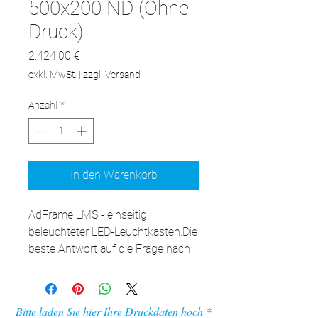
500x200 ND (Ohne
Druck)
Preis
2.424,00 €
exkl. MwSt.
|
zzgl. Versand
Anzahl
*
In den Warenkorb
AdFrame LMS - einseitig 
beleuchteter LED-Leuchtkasten.Die 
beste Antwort auf die Frage nach 
der LED-Kassette für die Wand. 
Nach Auswechseln der Aufhänger 
an den Füßen auch als 
Bitte laden Sie hier Ihre Druckdaten hoch
freistehende Kassette verwendbar. 