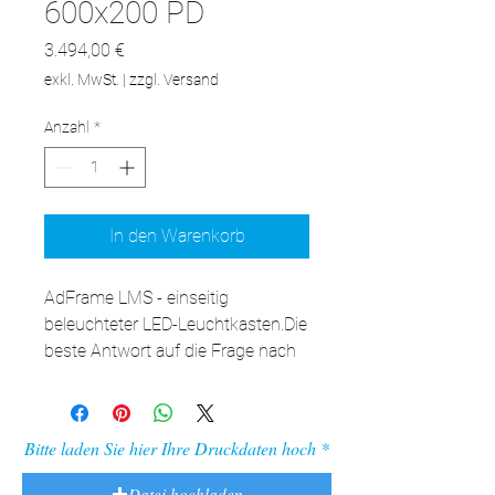
600x200 PD
Preis
3.494,00 €
exkl. MwSt.
|
zzgl. Versand
Anzahl
*
In den Warenkorb
AdFrame LMS - einseitig 
beleuchteter LED-Leuchtkasten.Die 
beste Antwort auf die Frage nach 
der LED-Kassette für die Wand. 
Nach Auswechseln der Aufhänger 
an den Füßen auch als 
Bitte laden Sie hier Ihre Druckdaten hoch
freistehende Kassette verwendbar. 
Die Vielseitigkeit der verfügbaren 
Datei hochladen