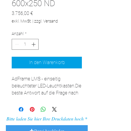
600x250 ND
Preis
3.756,00 €
exkl. MwSt.
|
zzgl. Versand
Anzahl
*
In den Warenkorb
AdFrame LMS - einseitig 
beleuchteter LED-Leuchtkasten.Die 
beste Antwort auf die Frage nach 
der LED-Kassette für die Wand. 
Nach Auswechseln der Aufhänger 
an den Füßen auch als 
Bitte laden Sie hier Ihre Druckdaten hoch
freistehende Kassette verwendbar. 
Die Vielseitigkeit der verfügbaren 
Datei hochladen