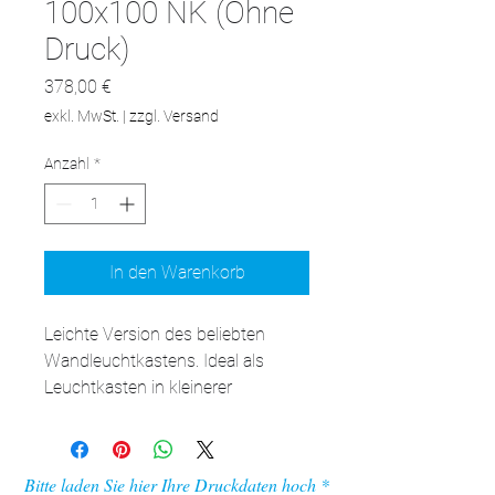
100x100 NK (Ohne
Druck)
Preis
378,00 €
exkl. MwSt.
|
zzgl. Versand
Anzahl
*
In den Warenkorb
Leichte Version des beliebten 
Wandleuchtkastens. Ideal als 
Leuchtkasten in kleinerer 
Größe.Mit einer Tiefe von 6,5 
Zentimetern ist dieser LED-
Leuchtkasten perfekt für Orte, an 
Bitte laden Sie hier Ihre Druckdaten hoch
denen Sie ein auffälliges Display 