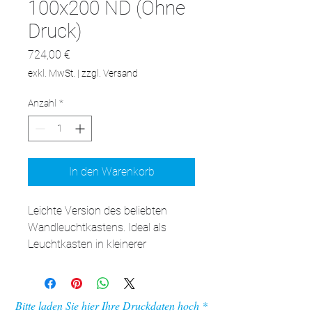
100x200 ND (Ohne
Druck)
Preis
724,00 €
exkl. MwSt.
|
zzgl. Versand
Anzahl
*
In den Warenkorb
Leichte Version des beliebten 
Wandleuchtkastens. Ideal als 
Leuchtkasten in kleinerer 
Größe.Mit einer Tiefe von 6,5 
Zentimetern ist dieser LED-
Leuchtkasten perfekt für Orte, an 
Bitte laden Sie hier Ihre Druckdaten hoch
denen Sie ein auffälliges Display 