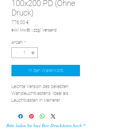
100x200 PD (Ohne
Druck)
Preis
776,00 €
exkl. MwSt.
|
zzgl. Versand
Anzahl
*
In den Warenkorb
Leichte Version des beliebten 
Wandleuchtkastens. Ideal als 
Leuchtkasten in kleinerer 
Größe.Mit einer Tiefe von 6,5 
Zentimetern ist dieser LED-
Leuchtkasten perfekt für Orte, an 
Bitte laden Sie hier Ihre Druckdaten hoch
denen Sie ein auffälliges Display 