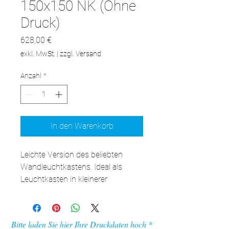
150x150 NK (Ohne
Druck)
Preis
628,00 €
exkl. MwSt.
|
zzgl. Versand
Anzahl
*
In den Warenkorb
Leichte Version des beliebten 
Wandleuchtkastens. Ideal als 
Leuchtkasten in kleinerer 
Größe.Mit einer Tiefe von 6,5 
Zentimetern ist dieser LED-
Leuchtkasten perfekt für Orte, an 
Bitte laden Sie hier Ihre Druckdaten hoch
denen Sie ein auffälliges Display 