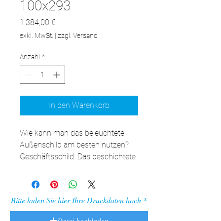
100x293
Preis
1.384,00 €
exkl. MwSt.
|
zzgl. Versand
Anzahl
*
In den Warenkorb
Wie kann man das beleuchtete 
Außenschild am besten nutzen?

Geschäftsschild: Das beschichtete 
Material, aus dem der adFrame 
LPO gefertigt ist, ist äußerst 
widerstandsfähig gegen widrige 
Bitte laden Sie hier Ihre Druckdaten hoch
Wetterbedingungen. Daher kann 
dieses Modell als Schild vor einem 
Datei hochladen