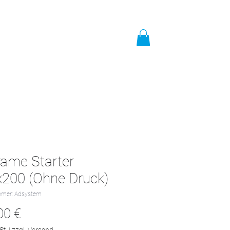
t
Impressum
Mehr
ame Starter
200 (Ohne Druck)
mmer: Adsystem
Preis
00 €