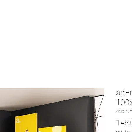
Start
Textil-Katalog
Projekte
Kontak
adFr
100x
Artikelnu
148,