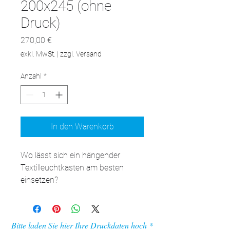
200x245 (ohne
Druck)
Preis
270,00 €
exkl. MwSt.
|
zzgl. Versand
Anzahl
*
In den Warenkorb
Wo lässt sich ein hängender 
Textilleuchtkasten am besten 
einsetzen?

Geschäft: adFrame STF ist eine 
ideale Lösung für Geschäfte, in 
denen häufige Werbewechsel 
Bitte laden Sie hier Ihre Druckdaten hoch
erforderlich sind. Das hängende 