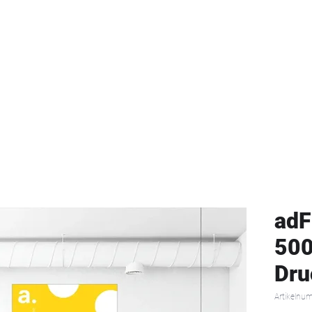
Start
Textil-Katalog
Projekte
Kontak
adF
500
Dru
Artikelnu