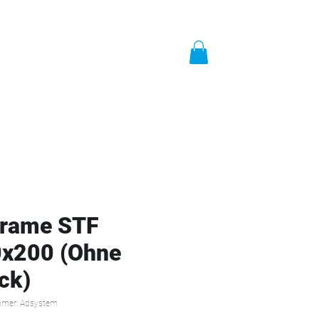
t
Impressum
Mehr
rame STF
x200 (Ohne
ck)
mmer: Adsystem