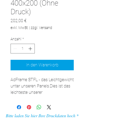
400x200 (Ohne
Druck)
Preis
202,00 €
exkl. MwSt.
|
zzgl. Versand
Anzahl
*
In den Warenkorb
AdFrame STFL - das Leichtgewicht 
unter unseren Panels.Dies ist das 
leichteste unserer 
Kassettenmodelle, das speziell für 
die Wandmontage entwickelt 
wurde. Haben Sie eine Wand in 
Bitte laden Sie hier Ihre Druckdaten hoch
Ihrem Büro zu füllen? Sie 