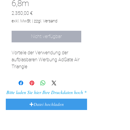
6,8m
Preis
2.350,00 €
exkl. MwSt.
|
zzgl. Versand
Nicht verfügbar
Vorteile der Verwendung der 
aufblasbaren Werbung AdGate Air 
Triangle

AdGate Air Triangle ist aus 
Materialien gefertigt, die gegen 
widrige Wetterbedingungen 
Bitte laden Sie hier Ihre Druckdaten hoch
beständig sind, was ihn ideal für 
Veranstaltungen wie Marathons, 
Datei hochladen
Festivals und Konzerte macht.

Werkzeuglose Montage 

Das Aufstellen des AdGate Air 
Triangle erfordert keine 