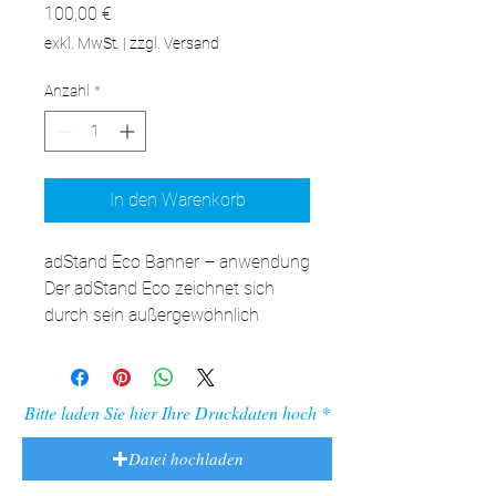
Preis
100,00 €
exkl. MwSt.
|
zzgl. Versand
Anzahl
*
In den Warenkorb
adStand Eco Banner – anwendung

Der adStand Eco zeichnet sich 
durch sein außergewöhnlich 
geringes Gewicht aus und eignet 
sich perfekt für verschiedene 
Geschäftsreisen und 
Bitte laden Sie hier Ihre Druckdaten hoch
Werbeaktionen.

Präsentation im Geschäft: 
Datei hochladen
Klassische Roll-ups finden als Teil 