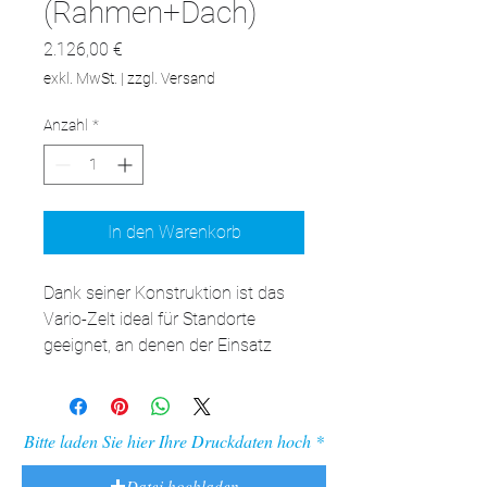
(Rahmen+Dach)
Preis
2.126,00 €
exkl. MwSt.
|
zzgl. Versand
Anzahl
*
In den Warenkorb
Dank seiner Konstruktion ist das 
Vario-Zelt ideal für Standorte 
geeignet, an denen der Einsatz 
eines aufblasbaren Zeltes nicht 
immer möglich ist. Das kann die 
Mitte eines Platzes im 
Bitte laden Sie hier Ihre Druckdaten hoch
Stadtzentrum sein, ein Schulhof 
oder auch eine Halle und eine 
Datei hochladen