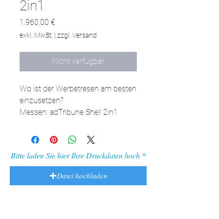
2in1
Preis
1.960,00 €
exkl. MwSt.
|
zzgl. Versand
Nicht verfügbar
Wo ist der Werbetresen am besten 
einzusetzen? 

Messen: adTribune Shell 2in1 
verfügt über eine große 
Ausstellungsfläche, die bei der 
Teilnahme an Messen wertvoll ist. 
Bitte laden Sie hier Ihre Druckdaten hoch
Acht Regale ermöglichen die 
Aufbewahrung zusätzlicher 
Datei hochladen
Marketingmaterialien, und die 
solide Konstruktion sorgt für die 
Stabilität des Tresens. 

Werbeveranstaltungen: Der sich in 