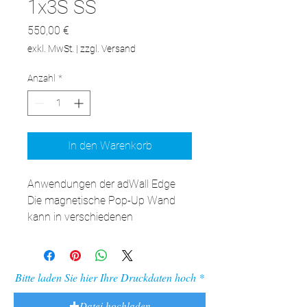
1x3S SS
Preis
550,00 €
exkl. MwSt.
|
zzgl. Versand
Anzahl
*
In den Warenkorb
Anwendungen der adWall Edge

Die magnetische Pop-Up Wand 
kann in verschiedenen 
Marketingkampagnen eingesetzt 
werden. Wie kann man das volle 
Potenzial dieses Produkts nutzen?

Bitte laden Sie hier Ihre Druckdaten hoch
Promotionsstand: Mit der adWall 
Edge erhält der Stand Ihres 
Datei hochladen