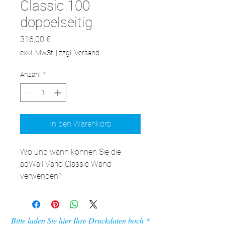
Classic 100
doppelseitig
Preis
316,00 €
exkl. MwSt.
|
zzgl. Versand
Anzahl
*
In den Warenkorb
Wo und wann können Sie die 
adWall Vario Classic Wand 
verwenden?

Logo-Wände dieses Typs sind 
vielseitige Produkte. Sie finden bei 
vielen verschiedenen 
Bitte laden Sie hier Ihre Druckdaten hoch
Werbeaktionen Verwendung und 