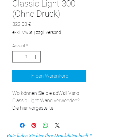
Classic Light 300
(Ohne Druck)
Preis
322,00 €
exkl. MwSt.
|
zzgl. Versand
Anzahl
*
In den Warenkorb
Wo können Sie die adWall Vario 
Classic Light Wand verwenden?

Die hier vorgestellte 
Ausstellungswand kann überall 
dort eingesetzt werden, wo 
potenzielle Kunden Sie sehen 
Bitte laden Sie hier Ihre Druckdaten hoch
können. Das Produkt ist für den 