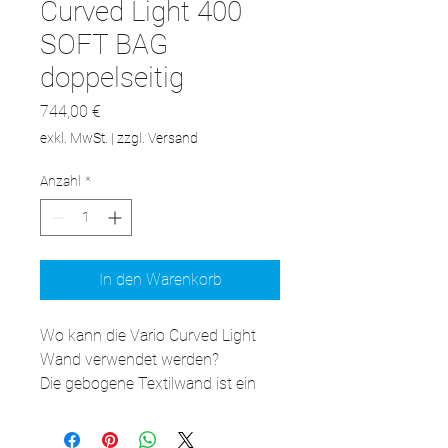
Curved Light 400
SOFT BAG
doppelseitig
Preis
744,00 €
exkl. MwSt.
|
zzgl. Versand
Anzahl
*
In den Warenkorb
Wo kann die Vario Curved Light 
Wand verwendet werden?

Die gebogene Textilwand ist ein 
System, das verschiedene 
Werbeaktionen ermöglicht. In 