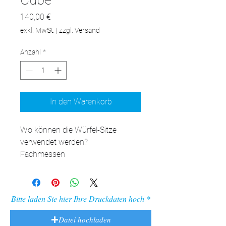
Preis
140,00 €
exkl. MwSt.
|
zzgl. Versand
Anzahl
*
In den Warenkorb
Wo können die Würfel-Sitze 
verwendet werden?

Fachmessen

Musikfestivals

Firmenpicknicks

Sportveranstaltungen

Bitte laden Sie hier Ihre Druckdaten hoch
Entspannungszonen im Büro

Jahrmärkte und Feste

Datei hochladen