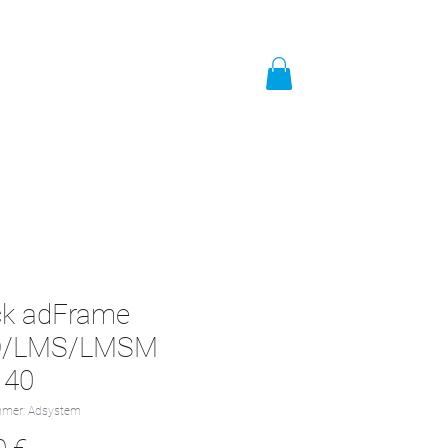
t
Impressum
Mehr
ck adFrame
/LMS/LMSM
140
mmer: Adsystem