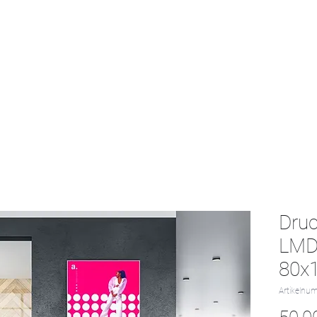
Start
Textil-Katalog
Projekte
Kontak
Dru
LMD
80x
Artikelnu