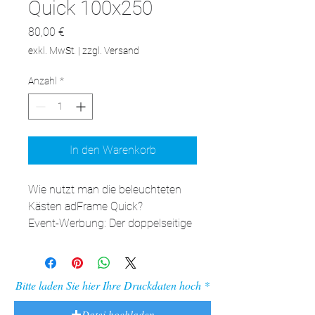
Quick 100x250
Preis
80,00 €
exkl. MwSt.
|
zzgl. Versand
Anzahl
*
In den Warenkorb
Wie nutzt man die beleuchteten 
Kästen adFrame Quick? 

Event-Werbung: Der doppelseitige 
Kasten ist eine effektive Form der 
Event-Werbung. Der beidseitig 
beleuchtete Druck zieht aus der 
Bitte laden Sie hier Ihre Druckdaten hoch
Ferne die Aufmerksamkeit 
potenzieller Kunden auf sich. 

Datei hochladen