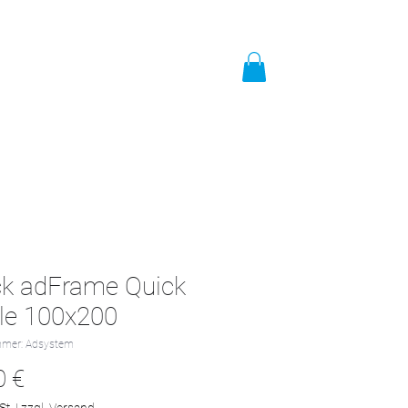
t
Impressum
Mehr
ck adFrame Quick
le 100x200
mmer: Adsystem
Preis
0 €