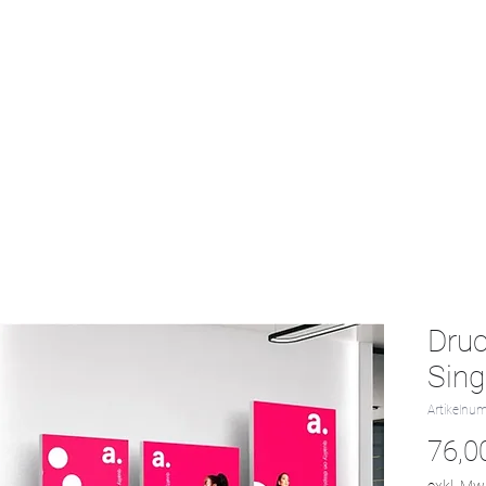
Start
Textil-Katalog
Projekte
Kontak
Dru
Sing
Artikelnu
76,0