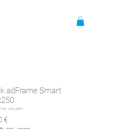
t
Impressum
Mehr
ck adFrame Smart
x250
mmer: Adsystem
Preis
0 €