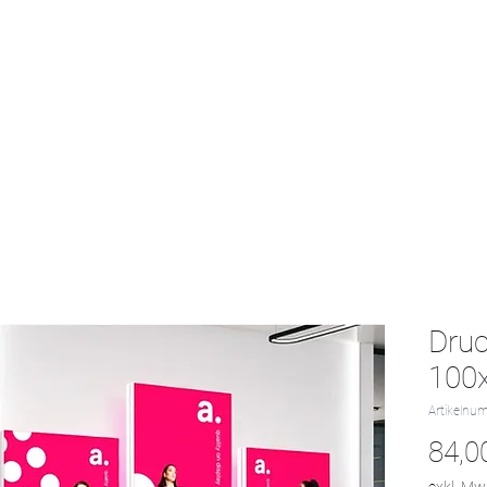
Start
Textil-Katalog
Projekte
Kontak
Dru
100
Artikelnu
84,0