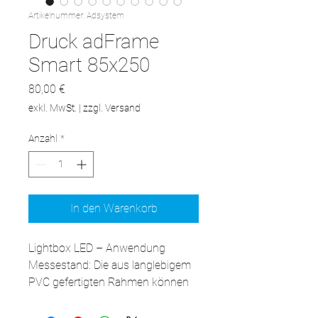
Artikelnummer: Adsystem
Druck adFrame
Smart 85x250
Preis
80,00 €
exkl. MwSt.
|
zzgl. Versand
Anzahl
*
In den Warenkorb
Lightbox LED – Anwendung

Messestand: Die aus langlebigem 
PVC gefertigten Rahmen können 
miteinander verbunden werden, 
sodass du adFrame Smart 