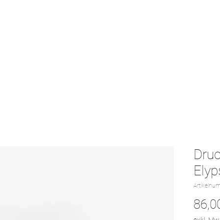
Start
Textil-Katalog
Projekte
Kontak
Druc
Elyp
Artikelnu
86,0