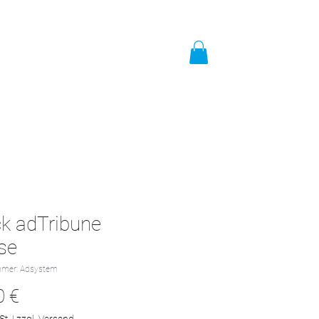
t
Impressum
Mehr
k adTribune
se
mmer: Adsystem
Preis
0 €