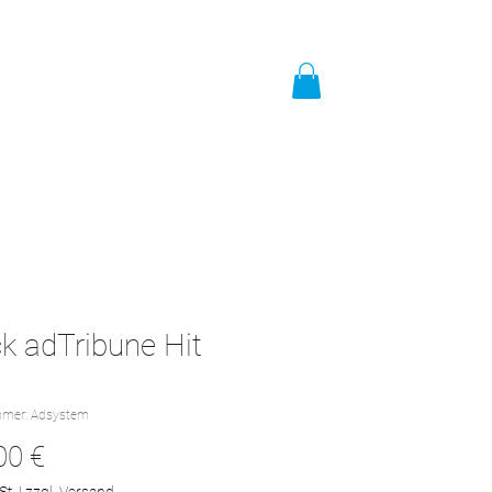
t
Impressum
Mehr
k adTribune Hit
mmer: Adsystem
Preis
00 €