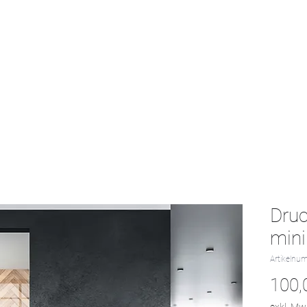
Start
Textil-Katalog
Projekte
Kontak
Druc
mini
Artikelnu
100,